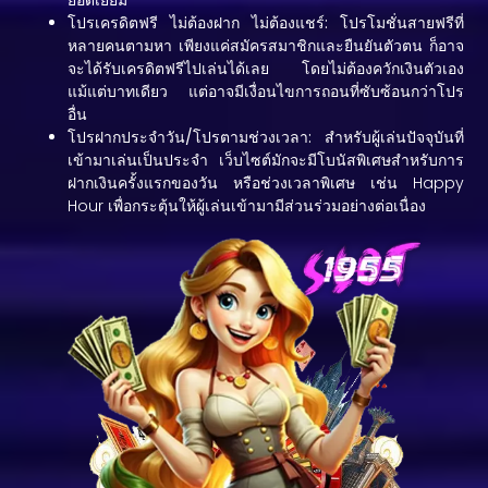
ยอดเยี่ยม
โปรเครดิตฟรี ไม่ต้องฝาก ไม่ต้องแชร์:
โปรโมชั่นสายฟรีที่
หลายคนตามหา เพียงแค่สมัครสมาชิกและยืนยันตัวตน ก็อาจ
จะได้รับเครดิตฟรีไปเล่นได้เลย โดยไม่ต้องควักเงินตัวเอง
แม้แต่บาทเดียว แต่อาจมีเงื่อนไขการถอนที่ซับซ้อนกว่าโปร
อื่น
โปรฝากประจำวัน/โปรตามช่วงเวลา:
สำหรับผู้เล่นปัจจุบันที่
เข้ามาเล่นเป็นประจำ เว็บไซต์มักจะมีโบนัสพิเศษสำหรับการ
ฝากเงินครั้งแรกของวัน หรือช่วงเวลาพิเศษ เช่น Happy
Hour เพื่อกระตุ้นให้ผู้เล่นเข้ามามีส่วนร่วมอย่างต่อเนื่อง