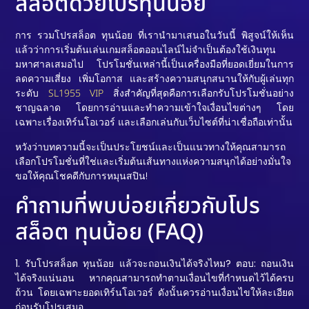
สล็อตด้วยโปรทุนน้อย
การ
รวมโปรสล็อต ทุนน้อย
ที่เรานำมาเสนอในวันนี้ พิสูจน์ให้เห็น
แล้วว่าการเริ่มต้นเล่นเกมสล็อตออนไลน์ไม่จำเป็นต้องใช้เงินทุน
มหาศาลเสมอไป โปรโมชั่นเหล่านี้เป็นเครื่องมือที่ยอดเยี่ยมในการ
ลดความเสี่ยง เพิ่มโอกาส และสร้างความสนุกสนานให้กับผู้เล่นทุก
ระดับ
SL1955 VIP
สิ่งสำคัญที่สุดคือการเลือกรับโปรโมชั่นอย่าง
ชาญฉลาด โดยการอ่านและทำความเข้าใจเงื่อนไขต่างๆ โดย
เฉพาะเรื่องเทิร์นโอเวอร์ และเลือกเล่นกับเว็บไซต์ที่น่าเชื่อถือเท่านั้น
หวังว่าบทความนี้จะเป็นประโยชน์และเป็นแนวทางให้คุณสามารถ
เลือกโปรโมชั่นที่ใช่และเริ่มต้นเส้นทางแห่งความสนุกได้อย่างมั่นใจ
ขอให้คุณโชคดีกับการหมุนสปิน!
คำถามที่พบบ่อยเกี่ยวกับโปร
สล็อต ทุนน้อย (FAQ)
1. รับโปรสล็อต ทุนน้อย แล้วจะถอนเงินได้จริงไหม?
ตอบ:
ถอนเงิน
ได้จริงแน่นอน หากคุณสามารถทำตามเงื่อนไขที่กำหนดไว้ได้ครบ
ถ้วน โดยเฉพาะยอดเทิร์นโอเวอร์ ดังนั้นควรอ่านเงื่อนไขให้ละเอียด
ก่อนรับโปรเสมอ