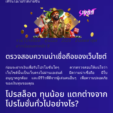
เทิร์นโอเวอร์ได้ง่ายขึ้น
รวมโปรสล็อต ทุนน้อย 2025 อัปเดตล่าสุด!
ฝากน้อยแตกหนัก 6
ตรวจสอบความน่าเชื่อถือของเว็บไซต์
ก่อนจะฝากเงินเพื่อรับโปรโมชั่นใดๆ ควรตรวจสอบให้แน่ใจว่า
เว็บไซต์นั้นเป็นเว็บตรงไม่ผ่านเอเย่นต์ มีความน่าเชื่อถือ มีใบ
อนุญาตถูกต้อง และมีรีวิวที่ดีจากผู้เล่นคนอื่นๆ เพื่อความปลอดภัย
ของเงินทุนของคุณ
โปรสล็อต ทุนน้อย แตกต่างจาก
โปรโมชั่นทั่วไปอย่างไร?