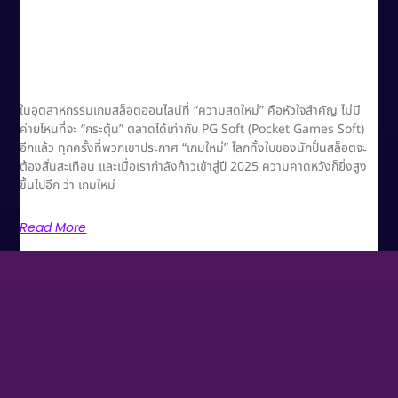
เกมใหม่ PG Slot 2025 จับตาเทรนด์สล็อต PG ใหม่
ล่าสุด
ในอุตสาหกรรมเกมสล็อตออนไลน์ที่ “ความสดใหม่” คือหัวใจสำคัญ ไม่มี
ค่ายไหนที่จะ “กระตุ้น” ตลาดได้เท่ากับ PG Soft (Pocket Games Soft)
อีกแล้ว ทุกครั้งที่พวกเขาประกาศ “เกมใหม่” โลกทั้งใบของนักปั่นสล็อตจะ
ต้องสั่นสะเทือน และเมื่อเรากำลังก้าวเข้าสู่ปี 2025 ความคาดหวังก็ยิ่งสูง
ขึ้นไปอีก ว่า เกมใหม่
Read More