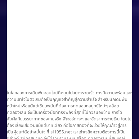
สล็อตทดลองเล่น ฟรีทุกค่าย รวมเกมแตกง่าย 2025
ไม่ต้องฝาก ไม่ต้องแชร์
ในโลกของการเดิมพันออนไลน์ที่หมุนไปอย่างรวดเร็ว การมีความพร้อมและ
ความเข้าใจในตัวเกมถือเป็นกุญแจสำคัญสู่ความสำเร็จ สำหรับนักเดิมพัน
หน้าใหม่หรือแม้แต่เซียนพนันที่ต้องการทดสอบกลยุทธ์ใหม่ๆ สล็อต
ทดลองเล่น จึงเป็นเครื่องมือที่ทรงพลังที่สุดที่ไม่ควรมองข้าม การได้
สัมผัสกับบรรยากาศของเกมจริง ฟีเจอร์ต่างๆ และอัตราการจ่ายเงิน โดยไม่
ต้องเสี่ยงเสียเงินแม้แต่บาทเดียว คือโอกาสทองที่จะช่วยให้คุณก้าวสู่การ
เป็นผู้ชนะได้อย่างมั่นใจ ที่ sl1955.net เราเข้าใจถึงความต้องการนี้เป็น
อย่างดี สมัครสมาชิก จึงได้รวบรวมระบบ สล็อต ทดลองเล่น ที่สมบูรณ์