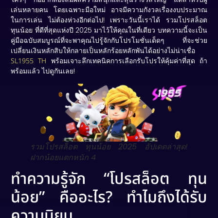
เล่นหลายคน โดยเฉพาะมือใหม่ อาจมีความกังวลเรื่องงบประมาณ
ในการเล่น ไม่ต้องห่วงอีกต่อไป! เพราะวันนี้เราได้
รวมโปรสล็อต
ทุนน้อย
ที่ดีที่สุดแห่งปี 2025 มาไว้ให้คุณในที่เดียว บทความนี้จะเป็น
คู่มือฉบับสมบูรณ์ที่จะพาคุณไปรู้จักกับโปรโมชั่นเด็ดๆ ที่จะช่วย
เปลี่ยนเงินหลักสิบให้กลายเป็นหลักร้อยหลักพันได้อย่างไม่น่าเชื่อ
SL1955 TH
พร้อมเจาะลึกเทคนิคการเลือกรับโปรให้คุ้มค่าที่สุด ถ้า
พร้อมแล้ว ไปดูกันเลย!
รวมโปรสล็อต ทุนน้อย 2025 อัปเดตล่าสุด!
ฝากน้อยแตกหนัก 4
ทำความรู้จัก “โปรสล็อต ทุน
น้อย” คืออะไร? ทำไมถึงได้รับ
ความนิยม