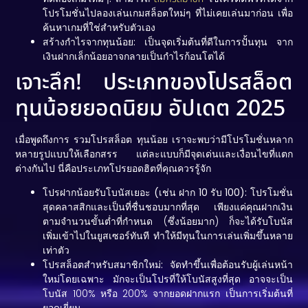
โปรโมชั่นไปลองเล่นเกมสล็อตใหม่ๆ ที่ไม่เคยเล่นมาก่อน เพื่อ
ค้นหาเกมที่ใช่สำหรับตัวเอง
สร้างกำไรจากทุนน้อย:
เป็นจุดเริ่มต้นที่ดีในการปั้นทุน จาก
เงินฝากเล็กน้อยอาจกลายเป็นกำไรก้อนโตได้
เจาะลึก! ประเภทของโปรสล็อต
ทุนน้อยยอดนิยม อัปเดต 2025
เมื่อพูดถึงการ
รวมโปรสล็อต ทุนน้อย
เราจะพบว่ามีโปรโมชั่นหลาก
หลายรูปแบบให้เลือกสรร แต่ละแบบก็มีจุดเด่นและเงื่อนไขที่แตก
ต่างกันไป นี่คือประเภทโปรยอดฮิตที่คุณควรรู้จัก
โปรฝากน้อยรับโบนัสเยอะ (เช่น ฝาก 10 รับ 100):
โปรโมชั่น
สุดคลาสสิกและเป็นที่ชื่นชอบมากที่สุด เพียงแค่คุณฝากเงิน
ตามจำนวนขั้นต่ำที่กำหนด (ซึ่งน้อยมาก) ก็จะได้รับโบนัส
เพิ่มเข้าไปในยูสเซอร์ทันที ทำให้มีทุนในการเล่นเพิ่มขึ้นหลาย
เท่าตัว
โปรสล็อตสำหรับสมาชิกใหม่:
จัดทำขึ้นเพื่อต้อนรับผู้เล่นหน้า
ใหม่โดยเฉพาะ มักจะเป็นโปรที่ให้โบนัสสูงที่สุด อาจจะเป็น
โบนัส 100% หรือ 200% จากยอดฝากแรก เป็นการเริ่มต้นที่