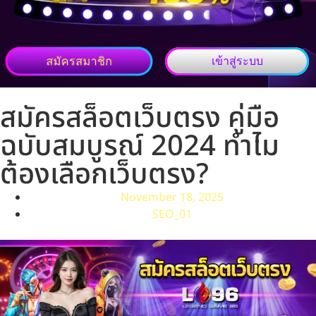
สมัครสมาชิก
เข้าสู่ระบบ
สมัครสล็อตเว็บตรง คู่มือ
ฉบับสมบูรณ์ 2024 ทำไม
ต้องเลือกเว็บตรง?
November 18, 2025
SEO_01