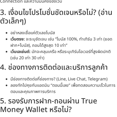
Connection และความมั่นคงของเว็บ
3. เงื่อนไขโปรโมชั่นชัดเจนหรือไม่? (อ่าน
ตัวเล็กๆ)
อย่าหลงเชื่อแค่ตัวเลขโบนัส
เว็บตรง:
จะระบุชัดเจน เช่น “โบนัส 100%, ทำเทิร์น 3 เท่า (ยอด
ฝาก+โบนัส), ถอนได้สูงสุด 10 เท่า”
เว็บเอเย่นต์:
มักจะคลุมเครือ หรือระบุเทิร์นโอเวอร์ที่สูงผิดปกติ
(เช่น 20 เท่า 30 เท่า)
4. ช่องทางการติดต่อและบริการลูกค้า
มีช่องทางติดต่อกี่ช่องทาง? (Line, Live Chat, Telegram)
ลองทักไปคุยกับแอดมิน “ตอนนี้เลย” เพื่อทดสอบความเร็วในการ
ตอบและคุณภาพการบริการ
5. รองรับการฝาก-ถอนผ่าน True
Money Wallet หรือไม่?