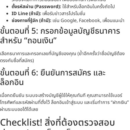
ตั้งรหัสผ่าน (Password):
ใช้สำหรับล็อกอินในครั้งถัดไป
ID Line (ถ้ามี):
เพื่อรับข่าวสารโปรโมชั่น
ช่องทางที่รู้จัก (ถ้ามี):
เช่น Google, Facebook, เพื่อนแนะนำ
ขั้นตอนที่ 5: กรอกข้อมูลบัญชีธนาคาร
สำหรับ “ถอนเงิน”
เลือกธนาคารและกรอกเลขที่บัญชีของคุณ (ย้ำอีกครั้งว่าชื่อบัญชีต้อง
ตรงกับชื่อที่สมัคร)
ขั้นตอนที่ 6: ยืนยันการสมัคร และ
ล็อกอิน
เมื่อกดยืนยัน ระบบจะสร้างบัญชีผู้ใช้ให้คุณทันที คุณสามารถใช้เบอร์
โทรศัพท์และรหัสผ่านที่ตั้งไว้ ล็อกอินเข้าสู่ระบบ และเริ่มทำการ “ฝากเงิน”
ผ่านระบบออโต้ได้เลย
Checklist! สิ่งที่ต้องตรวจสอบ