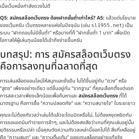
เมื่อเว็บหนึ่งกำลังดวงไม่ดี
Q5: สมัครสล็อตเว็บตรง ต้องฝากขั้นต่ำเท่าไหร่?
A5:
แล้วแต่นโยบาย
ของเว็บครับ เว็บตรงหลายแห่งในปัจจุบัน (เช่น
) เป็น
sl1955.net
ระบบ “ฝากถอนไม่มีขั้นต่ำ” หรือบางที่ก็ “ฝากขั้นต่ำ 1 บาท” เพื่อเปิด
โอกาสให้ผู้เล่นทุนน้อยได้เข้าถึงง่ายขึ้นครับ
บทสรุป: การ สมัครสล็อตเว็บตรง
คือการลงทุนที่ฉลาดที่สุด
การเล่นสล็อตออนไลน์ให้สนุกและยั่งยืน ไม่ได้ขึ้นอยู่กับ “ดวง” หรือ
“สูตร” เพียงอย่างเดียว แต่ขึ้นอยู่กับ “รากฐาน” ที่คุณเลือกตั้งแต่แรก
การสละเวลาเพียงเล็กน้อยเพื่อค้นหาและ
สมัครสล็อตเว็บตรง
ที่ได้
มาตรฐาน คือการซื้อ “ความปลอดภัย” และ “ความสบายใจ” ในระยะยาว
คุณจะไม่ต้องกังวลว่าเล่นได้แล้วจะโดนบิดหรือไม่, ไม่ต้องหงุดหงิดกับ
การรอแอดมินทำรายการช้าๆ, และไม่ต้องสงสัยว่าเกมที่คุณเล่นอยู่นั้น
ยุติธรรมหรือเปล่า เมื่อคุณตัดความกังวลเหล่านี้ออกไปได้ สิ่งที่เหลืออยู่
คือ “ความสนุก” และ “ความตื่นเต้น” ของเกมสล็อตอย่างแท้จริง