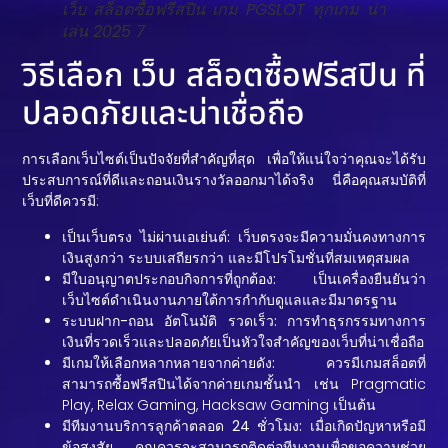
เว็บ สล็อตซื้อฟรีสปิน เกม PGSLOT ทุกเกม น่า
เล่น 2025 7
วิธีเลือก เว็บ สล็อตซื้อฟรีสปิน ที่
ปลอดภัยและน่าเชื่อถือ
การเลือกเว็บไซต์เป็นปัจจัยที่สำคัญที่สุด เพื่อให้แน่ใจว่าคุณจะได้รับ
ประสบการณ์ที่ดีและถอนเงินรางวัลออกมาได้จริง นี่คือคุณสมบัติที่
เว็บที่ดีควรมี:
เป็นเว็บตรง ไม่ผ่านเอเย่นต์:
เว็บตรงจะมีความมั่นคงทางการ
เงินสูงกว่า ระบบเสถียรกว่า และมีโปรโมชั่นที่สมเหตุสมผล
มีใบอนุญาตประกอบกิจการที่ถูกต้อง:
เป็นเครื่องยืนยันว่า
เว็บไซต์ดำเนินงานภายใต้การกำกับดูแลและมีมาตรฐาน
ระบบฝาก-ถอน อัตโนมัติ รวดเร็ว:
การทำธุรกรรมทางการ
เงินที่รวดเร็วและปลอดภัยเป็นหัวใจสำคัญของเว็บที่น่าเชื่อถือ
มีเกมให้เลือกหลากหลายจากค่ายดัง:
ควรมีเกมสล็อตที่
สามารถซื้อฟรีสปินได้จากค่ายเกมชั้นนำ เช่น Pragmatic
Play, Relax Gaming, Hacksaw Gaming เป็นต้น
มีทีมงานบริการลูกค้าตลอด 24 ชั่วโมง:
เมื่อเกิดปัญหาหรือมี
ข้อสงสัย คุณควรจะสามารถติดต่อทีมงานเพื่อขอความช่วย