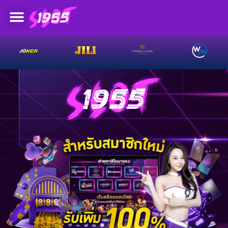
หน้าหลัก
ฝาก-ถอน
โปรโมชั่น
ติดต่อเรา