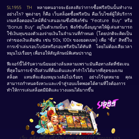
SL1955 TH
หลายคนอาจจะยังสงสัยว่าการซื้อฟรีสปินนั้นทำงาน
อย่างไร? พูดง่ายๆ ก็คือ
เว็บสล็อตซื้อฟรีสปิน
คือเว็บไซต์ผู้ให้บริการ
เกมสล็อตออนไลน์ที่นำเสนอเกมซึ่งมีฟังก์ชัน “Feature Buy” หรือ
“Bonus Buy” อยู่ในตัวเกมนั้นๆ ฟังก์ชันนี้อนุญาตให้ผู้เล่นสามารถ
ใช้เงินทุนของตัวเองจ่ายเงินในจำนวนที่กำหนด (โดยปกติจะคิดเป็น
เท่าของเงินเดิมพัน เช่น 50x, 100x ของยอดเบท) เพื่อ “ซื้อ” สิทธิ์ใน
การเข้าเล่นรอบโบนัสหรือรอบฟรีสปินได้ทันที โดยไม่ต้องเสียเวลา
หมุนไปเรื่อยๆ เพื่อรอให้สัญลักษณ์พิเศษปรากฏ
ฟีเจอร์นี้ได้รับความนิยมอย่างล้นหลามเพราะมันคือทางลัดที่ชัดเจน
ที่สุดในการเข้าถึงส่วนที่ตื่นเต้นและทำกำไรได้มากที่สุดของเกม
สล็อต แทนที่จะต้องหมุนวงล้อไปเรื่อยๆ อย่างไร้จุดหมาย คุณ
สามารถกำหนดจังหวะและเข้าสู่รอบแจ็คพอตได้ตามที่ใจต้องการ
ทำให้การเล่นสล็อตมีมิติและวางแผนได้มากขึ้น
เว็บ สล็อตซื้อฟรีสปิน เกม PGSLOT ทุกเกม น่า