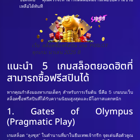
เหลือได้ทันที
เว็บ สล็อตซื้อฟรีสปิน เกม PGSLOT
ทุกเกม น่าเล่น 2025 8
แนะนำ 5 เกมสล็อตยอดฮิตที่
สามารถซื้อฟรีสปินได้
หากคุณกำลังมองหาเกมเด็ดๆ สำหรับการเริ่มต้น นี่คือ 5 เกมบนเว็บ
สล็อตซื้อฟรีสปินที่ได้รับความนิยมสูงสุดและมีโอกาสแตกหนัก
1. Gates of Olympus
(Pragmatic Play)
เกมสล็อต “ลุงซุส” ในตำนานที่มาในธีมเทพเจ้ากรีก จุดเด่นคือตัวคูณ