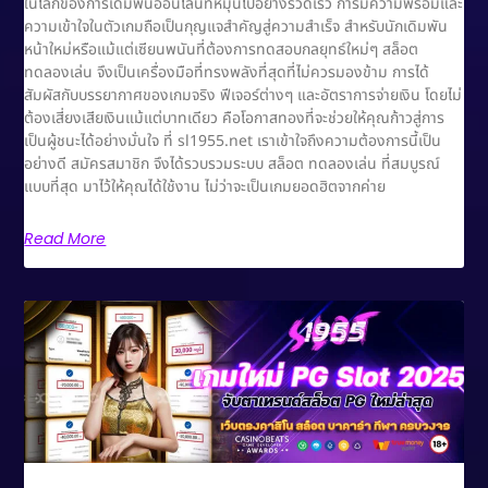
ในโลกของการเดิมพันออนไลน์ที่หมุนไปอย่างรวดเร็ว การมีความพร้อมและ
ความเข้าใจในตัวเกมถือเป็นกุญแจสำคัญสู่ความสำเร็จ สำหรับนักเดิมพัน
หน้าใหม่หรือแม้แต่เซียนพนันที่ต้องการทดสอบกลยุทธ์ใหม่ๆ สล็อต
ทดลองเล่น จึงเป็นเครื่องมือที่ทรงพลังที่สุดที่ไม่ควรมองข้าม การได้
สัมผัสกับบรรยากาศของเกมจริง ฟีเจอร์ต่างๆ และอัตราการจ่ายเงิน โดยไม่
ต้องเสี่ยงเสียเงินแม้แต่บาทเดียว คือโอกาสทองที่จะช่วยให้คุณก้าวสู่การ
เป็นผู้ชนะได้อย่างมั่นใจ ที่ sl1955.net เราเข้าใจถึงความต้องการนี้เป็น
อย่างดี สมัครสมาชิก จึงได้รวบรวมระบบ สล็อต ทดลองเล่น ที่สมบูรณ์
แบบที่สุด มาไว้ให้คุณได้ใช้งาน ไม่ว่าจะเป็นเกมยอดฮิตจากค่าย
Read More