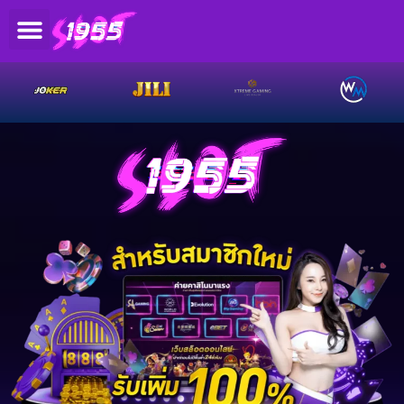
หน้าหลัก
ฝาก-ถอน
โปรโมชั่น
ติดต่อเรา