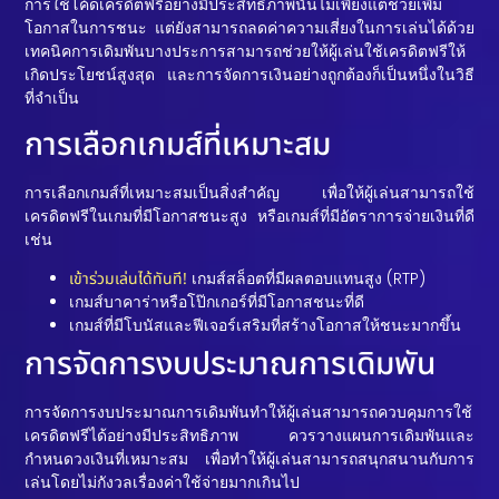
การใช้โค้ดเครดิตฟรีอย่างมีประสิทธิภาพนั้นไม่เพียงแต่ช่วยเพิ่ม
โอกาสในการชนะ แต่ยังสามารถลดค่าความเสี่ยงในการเล่นได้ด้วย
เทคนิคการเดิมพันบางประการสามารถช่วยให้ผู้เล่นใช้เครดิตฟรีให้
เกิดประโยชน์สูงสุด และการจัดการเงินอย่างถูกต้องก็เป็นหนึ่งในวิธี
ที่จำเป็น
การเลือกเกมส์ที่เหมาะสม
การเลือกเกมส์ที่เหมาะสมเป็นสิ่งสำคัญ เพื่อให้ผู้เล่นสามารถใช้
เครดิตฟรีในเกมที่มีโอกาสชนะสูง หรือเกมส์ที่มีอัตราการจ่ายเงินที่ดี
เช่น
เข้าร่วมเล่นได้ทันที!
เกมส์สล็อตที่มีผลตอบแทนสูง (RTP)
เกมส์บาคาร่าหรือโป๊กเกอร์ที่มีโอกาสชนะที่ดี
เกมส์ที่มีโบนัสและฟีเจอร์เสริมที่สร้างโอกาสให้ชนะมากขึ้น
การจัดการงบประมาณการเดิมพัน
การจัดการงบประมาณการเดิมพันทำให้ผู้เล่นสามารถควบคุมการใช้
เครดิตฟรีได้อย่างมีประสิทธิภาพ ควรวางแผนการเดิมพันและ
กำหนดวงเงินที่เหมาะสม เพื่อทำให้ผู้เล่นสามารถสนุกสนานกับการ
เล่นโดยไม่กังวลเรื่องค่าใช้จ่ายมากเกินไป