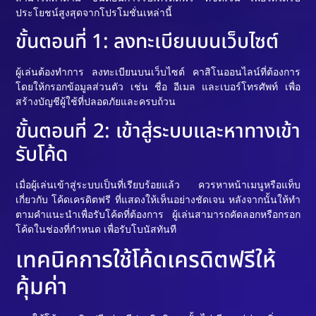
ประโยชน์สูงสุดจากโปรโมชั่นเหล่านี้
ขั้นตอนที่ 1: ลงทะเบียนบนเว็บไซต์
ผู้เล่นต้องทำการ
ลงทะเบียนบนเว็บไซต์
คาสิโนออนไลน์ที่ต้องการ
โดยให้กรอกข้อมูลส่วนตัว เช่น ชื่อ อีเมล และเบอร์โทรศัพท์ เพื่อ
สร้างบัญชีผู้ใช้ที่ปลอดภัยและครบถ้วน
ขั้นตอนที่ 2: เข้าสู่ระบบและหาทางเข้า
รับโค้ด
เมื่อผู้เล่นเข้าสู่ระบบเป็นที่เรียบร้อยแล้ว ควรหาหน้าเมนูหรือแท็บ
เกี่ยวกับ
โค้ดเครดิตฟรี
ที่แสดงให้เห็นอย่างชัดเจน หลังจากนั้นให้ทำ
ตามคำแนะนำเพื่อรับโค้ดที่ต้องการ ผู้เล่นสามารถคัดลอกหรือกรอก
โค้ดในช่องที่กำหนด เพื่อรับโบนัสทันที
เทคนิคการใช้โค้ดเครดิตฟรีให้
คุ้มค่า