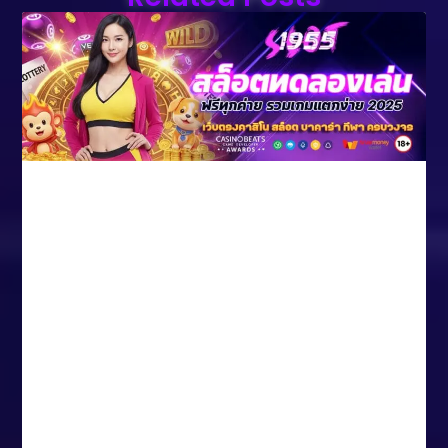
สล็อตทดลองเล่น ฟรีทุกค่าย รวมเกมแตกง่าย 2025
ไม่ต้องฝาก ไม่ต้องแชร์