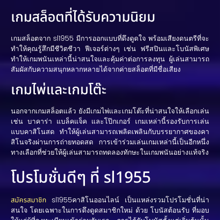
เกมสล็อตที่ได้รับความนิยม
เกมสล็อตจาก sl1955 มีการออกแบบที่ดึงดูดใจ พร้อมเสียงดนตรีที่จะ
ทำให้คุณรู้สึกมีชีวิตชีวา ฟีเจอร์ต่างๆ เช่น ฟรีสปินและโบนัสพิเศษ
ทำให้เกมพนันเหล่านี้น่าสนใจและคุ้มค่าต่อการลงทุน ผู้เล่นสามารถ
สัมผัสกับความสนุกหลากหลายได้จากค่ายสล็อตที่มีชื่อเสียง
เกมไพ่และเกมโต๊ะ
นอกจากเกมสล็อตแล้ว ยังมีเกมไพ่และเกมโต๊ะที่น่าสนใจให้เลือกเล่น
เช่น บาคาร่า แบล็คแจ็ค และโป๊กเกอร์ เกมเหล่านี้รองรับการเล่น
แบบคาสิโนสด ทำให้ผู้เล่นสามารถเพลิดเพลินกับบรรยากาศของคา
สิโนจริงผ่านการถ่ายทอดสด การเข้าร่วมเล่นเกมเหล่านี้เป็นอีกหนึ่ง
ทางเลือกที่ช่วยให้ผู้เล่นสามารถทดลองทักษะในเกมพนันอย่างแท้จริง
โปรโมชั่นดีๆ ที่ sl1955
สมัครสมาชิก
sl1955คาสิโนออนไลน์ เป็นแหล่งรวมโปรโมชั่นที่น่า
สนใจ โดยเฉพาะในการดึงดูดสมาชิกใหม่ ด้วย
โบนัสต้อนรับ
ที่มอบ