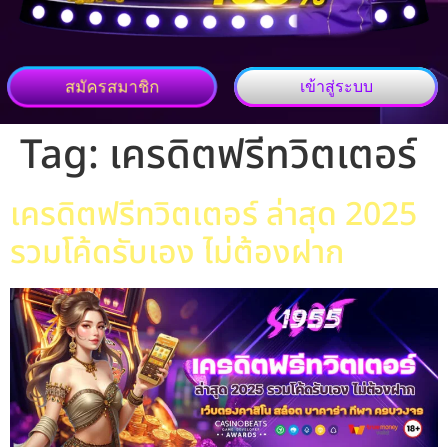
สมัครสมาชิก
เข้าสู่ระบบ
Tag:
เครดิตฟรีทวิตเตอร์
เครดิตฟรีทวิตเตอร์ ล่าสุด 2025
รวมโค้ดรับเอง ไม่ต้องฝาก