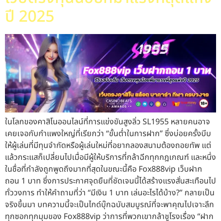
ปี 2025
ในโลกของคาสิโนออนไลน์ที่การแข่งขันสูงลิ่ว SL1955 หลายคนอาจ
เคยเจอกับกำแพงใหญ่ที่เรียกว่า “ขั้นต่ำในการฝาก” ซึ่งบ่อยครั้งบีบ
ให้ผู้เล่นที่มีทุนจำกัดหรือผู้เล่นใหม่ที่อยากลองสนามต้องถอยทัพ แต่
แล้วกระแสก็เปลี่ยนไปเมื่อมีผู้ให้บริการที่กล้าฉีกทุกกฎเกณฑ์ และหนึ่ง
ในชื่อที่กำลังถูกพูดถึงมากที่สุดในขณะนี้คือ Fox888vip เว็บฝาก
ถอน 1 บาท ซึ่งการประกาศจุดยืนที่ชัดเจนนี้ได้สร้างแรงสั่นสะเทือนไป
ทั่ววงการ ทำให้คำถามที่ว่า “มีเงิน 1 บาท เล่นอะไรได้บ้าง?” กลายเป็น
จริงขึ้นมา บทความนี้จะเป็นไกด์บุ๊กฉบับสมบูรณ์ที่จะพาคุณไปเจาะลึก
ทุกซอกทุกมุมของ Fox888vip ว่าการที่พวกเขากล้าชูโรงเรื่อง “ฝาก