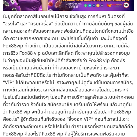
ในยุคที่ตลาดคาสิโนออนไลน์มีการแข่งขันสูง การค้นหาเว็บตรงที่
“จริงใจ” และ “ครบเครื่อง” ถือเป็นความท้าทายอันดับต้นๆ ของผู้เล่น
หลายคนอาจกำลังมองหาแพลตฟอร์มใหม่ที่ตอบโจทย์ทั้งความน่าเชื่อ
ถือ ความหลากหลายของเกม และโปรโมชั่นที่คุ้มค่า และนั่นคือจุดที่
Fox88vip ก้าวเข้ามาเป็นตัวเลือกที่น่าสนใจในวงการ บทความนี้คือ
การรีวิว Fox88 vip ฉบับเจาะลึกที่สุด ที่จะพาคุณไปสำรวจทุกแง่มุม
ไม่ว่าคุณจะเป็นผู้เล่นหน้าใหม่ที่กำลังสงสัยว่า Fox88 vip คืออะไร
หรือเป็นนักเดิมพันมือเก๋าที่กำลังมองหาบ้านหลังใหม่ เราจะมา
ถอดรหัสกันว่าที่นี่มีดีอะไร ทำไมถึงกลายเป็นที่พูดถึง และคุ้มค่าที่จะ
“VIP” ไปกับพวกเขาหรือไม่ เราจะพาคุณไปดูตั้งแต่ขั้นตอนการสมัคร,
ทางเข้าเล่นที่เสถียร, เจาะลึกคลังเกมสล็อตและคาสิโนสด, วิเคราะห์
โปรโมชั่นและโบนัสต่างๆ ไปจนถึงการบริการลูกค้าและระบบฝาก-ถอน
ที่ว่ากันว่ารวดเร็วทันใจ สมัครสมาชิก เตรียมตัวให้พร้อม แล้วมาดูกัน
ว่า Fox88 vip จะเป็นคำตอบสุดท้ายสำหรับคุณหรือเปล่า Fox88vip
คืออะไร? รู้จักตัวตนที่แท้จริงของ “จิ้งจอก VIP” ก่อนที่เราจะไปเจาะ
ลึกถึงรายละเอียดเกมหรือโปรโมชั่น คำถามแรกที่หลายคนสงสัยก็คือ
Fox88vip คืออะไร? Fox88 vip คือผู้ให้บริการแพลตฟอร์มความ