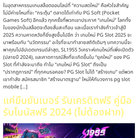
ในอุตสาหกรรมเกมสล็อตออนไลน์ที่ “ความสดใหม่” คือหัวใจสำคัญ
ไม่มีค่ายไหนที่จะ “กระตุ้น” ตลาดได้เท่ากับ PG Soft (Pocket
Games Soft) อีกแล้ว ทุกครั้งที่พวกเขาประกาศ “เกมใหม่” โลกทั้ง
ใบของนักปั่นสล็อตจะต้องสั่นสะเทือน และเมื่อเรากำลังก้าวเข้าสู่ปี
2025 ความคาดหวังก็ยิ่งสูงขึ้นไปอีก ว่า เกมใหม่ PG Slot 2025 จะ
มาพร้อมกับ “นวัตกรรม” อะไรที่จะมาทำลายสถิติเดิมๆ บทความนี้จะ
พาคุณไปอัปเดตเทรนด์ล่าสุด, SL1955 วิเคราะห์เกมใหม่ที่เพิ่งเปิดตัว
(ปลายปี 2024), และคาดการณ์สิ่งที่จะเกิดขึ้นใน “ยุคใหม่” ของ PG
Slot ที่กำลังจะมาถึง ทำไม “เกมใหม่ PG Slot” ถึงเป็น
“ปรากฏการณ์” ที่ทุกคนรอคอย? PG Slot ไม่ได้ “สร้างเกม” แต่พวก
เขากำลัง สมัครสมาชิก “สร้างมาตรฐาน” ใหม่ให้กับวงการ pg slot
mobile […]
แค่ยืนยันเบอร์ รับเครดิตฟรี คู่มือ
รับโบนัสฟรี 2024 (ไม่ต้องฝาก)