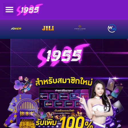
หน้าหลัก
ฝาก-ถอน
โปรโมชั่น
ติดต่อเรา