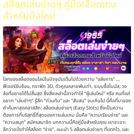
สล็อตเล่นง่ายๆ คู่มือเลือกเกม
สำหรับมือใหม่
โลกของสล็อตออนไลน์ในปัจจุบันเต็มไปด้วยความ “อลังการ” …
ฟีเจอร์ซับซ้อน, กราฟิก 3D, ตัวคูณหลายพันเท่า, ระบบซื้อโบนัส, วง
ล้อที่ขยายได้ไม่สิ้นสุด ซึ่งสิ่งเหล่านี้อาจทำให้ “ผู้เล่นใหม่” หรือ คนที่แค่
อยาก “เล่นขำๆ” รู้สึก “ท่วมท้น” และ “สับสน” จนเกินไป นี่คือที่มาของ
คำค้นหาสุดคลาสสิก: สล็อตเล่นง่ายๆ (Easy Slots) ซึ่งเป็นความ
ต้องการที่บริสุทธิ์ที่สุดของการเล่นเกม นั่นคือ “ความเรียบง่าย” และ
“ความสนุก” สมัครสมาชิก บทความนี้คือคู่มือสำหรับคุณ เราจะเจาะ
ลึกว่าอะไรทำให้สล็อต “ง่าย”, แนะนำ 5 สล็อตเล่นง่ายๆ ที่แตกไว, และ