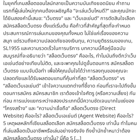
ในยุคที่เกมสล็อตออนไลน์กลายเป็นความบันเทิงยอดนิยม คำถาม
แรกที่ผู้เล่นใหม่ทุกคนต้องเผชิญคือ “จะเล่นเว็บไหนดี?” และคุณมักจะ
ได้ยินสองคำนี้เสมอ: “เว็บตรง” และ “เว็บเอเย่นต์” การตัดสินใจเลือก
สมัครสล็อตเว็บตรง ตั้งแต่เริ่มต้น คือก้าวที่สำคัญที่สุดที่จะกำหนด
ประสบการณ์การเล่นเกมของคุณทั้งหมด ไม่ใช่แค่เรื่องของความ
สนุก แต่รวมถึงความปลอดภัยของเงินทุน, ความยุติธรรมของเกม,
SL1955 และความรวดเร็วในการบริการ บทความนี้คือคู่มือฉบับ
สมบูรณ์ที่จะอธิบายว่า “สล็อตเว็บตรง” คืออะไร, ทำไมมันถึงดีกว่าเว็บ
เอเย่นต์อย่างเทียบไม่ติด, และจะพาคุณไปดูขั้นตอนการ สมัครสล็อต
เว็บตรง แบบจับมือทำ เพื่อให้คุณมั่นใจได้ว่าการลงทุนของคุณจะ
ปลอดภัยและได้รับผลตอบแทนที่คุ้มค่าที่สุด “สล็อตเว็บตรง” vs
“สล็อตเว็บเอเย่นต์” เข้าใจความแตกต่างที่ชี้ขาด ก่อนที่เราจะไปถึงขั้น
ตอนการสมัคร สมัครสมาชิก เราต้องเข้าใจศัตรู (หรือความเสี่ยง) กัน
ก่อน การแบ่งแยกระหว่างสองประเภทนี้มีความชัดเจนมากในแง่ของ
“โครงสร้าง” และ “ความน่าเชื่อถือ” สล็อตเว็บตรง (Direct
Website) คืออะไร? สล็อตเว็บเอเย่นต์ (Agent Website) คืออะไร?
5 เหตุผลหลักที่เซียนสล็อตเลือก สมัครสล็อตเว็บตรง เท่านั้น ทำไมคน
ที่เล่นสล็อตเป็นอาชีพหรือเล่นอย่างจริงจัง ถึงย้ำนักย้ำหนาว่าต้อง
สมัครสล็อตเว็บตรง เท่านั้น? นี่คือ 5 […]